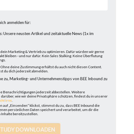
ich anmelden für:
: Unsere neusten Artikel und zeitaktuelle News (1x im
, dein Marketing & Vertrieb zu optimieren. Dafür würden wir gerne
akt bleiben - und nur dafür. Kein Sales Stalking. Keine Überflutung
ngs.
: Ohne deine Zustimmung erhältst du auch nicht diesen Content.
st du dich jederzeit abmelden.
me zu, Marketing- und Unternehmenstipps von BEE Inbound zu
se Benachrichtigungen jederzeit abbestellen. Weitere
darüber, wie wir deine Privatsphäre schützen, findest du in unserer
chtlinie
.
 auf „Einsenden“ klickst, stimmst du zu, dass BEE Inbound die
nen persönlichen Daten speichert und verarbeitet, um dir die
Inhalte bereitzustellen.