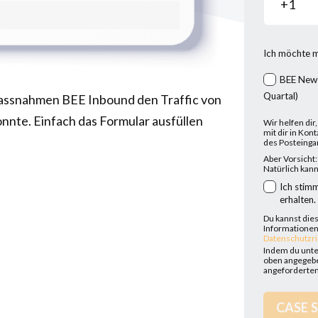
Ich möchte m
BEE News
Quartal)
Massnahmen BEE Inbound den Traffic von
nte. Einfach das Formular ausfüllen
Wir helfen dir
mit dir in Kont
des Posteinga
Aber Vorsicht
Natürlich kann
Ich stim
erhalten.
Du kannst die
Informationen 
Datenschutzri
Indem du unten
oben angegebe
angeforderten 