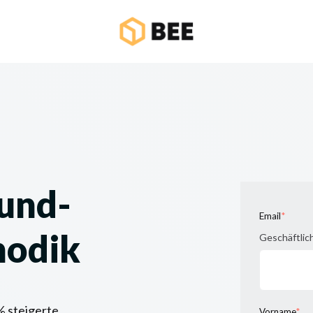
und-
Email
*
hodik
Geschäftlic
 steigerte
Vorname
*