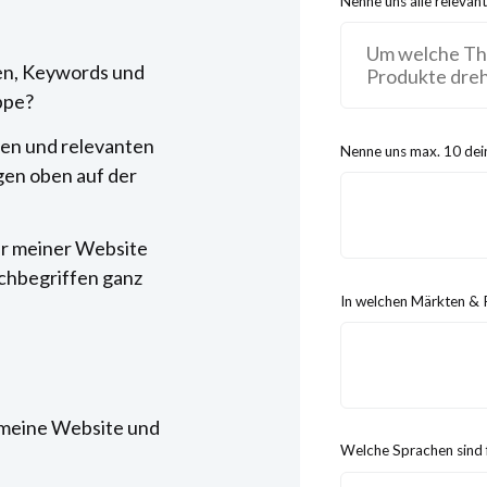
Nenne uns alle releva
en, Keywords und
ppe?
ten und relevanten
Nenne uns max. 10 de
en oben auf der
ur meiner Website
uchbegriffen ganz
In welchen Märkten & 
 meine Website und
Welche Sprachen sind f