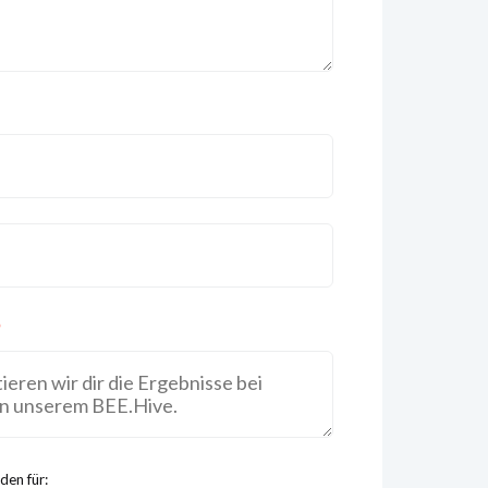
*
den für: