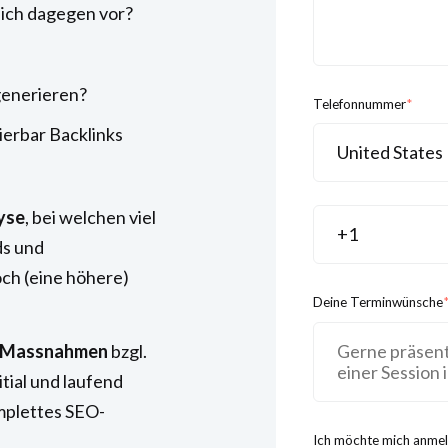
 ich dagegen vor?
generieren?
Telefonnummer
*
ierbar Backlinks
yse
, bei welchen viel
s und
ch (eine höhere)
Deine Terminwünsche
Massnahmen
bzgl.
itial und laufend
mplettes SEO-
Ich möchte mich anmel