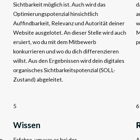
Sichtbarkeit möglich ist. Auch wird das
d
Optimierungspotenzial hinsichtlich
a
Auffindbarkeit, Relevanz und Autorität deiner
w
Website ausgelotet. An dieser Stelle wird auch
M
eruiert, wo du mit dem Mitbewerb
p
konkurrieren und wo du dich differenzieren
willst. Aus den Ergebnissen wird dein digitales
organisches Sichtbarkeitspotenzial (SOLL-
Zustand) abgeleitet.
5
6
Wissen
en
Erfahre, um was es bei der
A