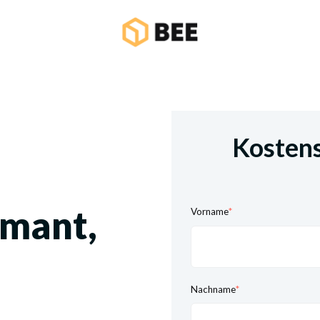
Kosten
rmant,
Vorname
*
Nachname
*