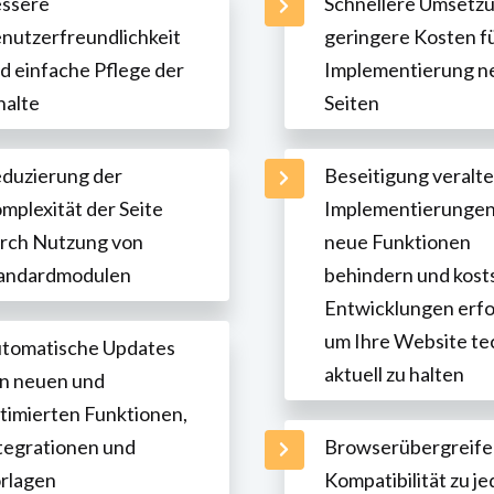
ssere
Schnellere Umsetz
nutzerfreundlichkeit
geringere Kosten fü
d einfache Pflege der
Implementierung n
halte
Seiten
duzierung der
Beseitigung veralte
mplexität der Seite
Implementierungen,
rch Nutzung von
neue Funktionen
andardmodulen
behindern und kosts
Entwicklungen erfo
um Ihre Website te
tomatische Updates
aktuell zu halten
n neuen und
timierten Funktionen,
tegrationen und
Browserübergreif
rlagen
Kompatibilität zu j