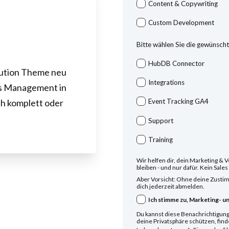
Content & Copywriting
Custom Development
Bitte wählen Sie die gewünsch
HubDB Connector
lution Theme neu
Integrations
as Management in
ch komplett oder
Event Tracking GA4
Support
Training
Wir helfen dir, dein Marketing & V
bleiben - und nur dafür. Kein Sale
Aber Vorsicht: Ohne deine Zustim
dich jederzeit abmelden.
Ich stimme zu, Marketing- un
Du kannst diese Benachrichtigung
deine Privatsphäre schützen, find