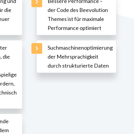
ung und
Bessere Performance –
r die
der Code des Beevolution
euer
Themes ist für maximale
Performance optimiert
ter
Suchmaschinenoptimierung
 die
der Mehrsprachigkeit
durch strukturierte Daten
pielige
rdern,
chnisch
ende
edem