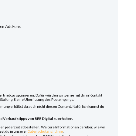
ten Add-ons
ertrieb zu optimieren. Dafür würden wir gerne mit dir in Kontakt
s Stalking. Keine Überflutung des Posteingangs.
mung erhältst du auch nicht diesen Content. Natürlich kannst du
d Verkaufstipps von BEE Digital zu erhalten.
en jederzeit abbestellen. Weitere Informationen darüber, wie wir
est du in unserer
Datenschutzrichtlinie
.