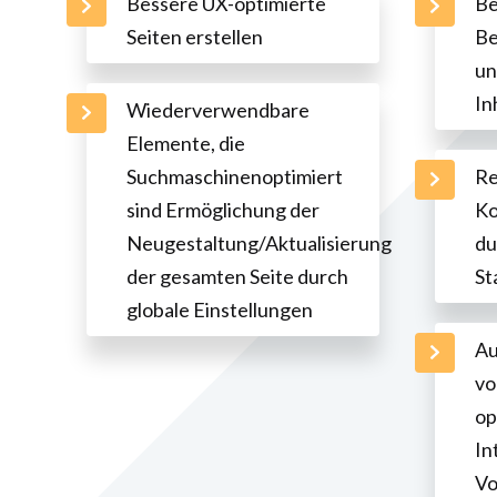
Bessere UX-optimierte
Be
Seiten erstellen
Be
un
In
Wiederverwendbare
Elemente, die
Suchmaschinenoptimiert
Re
sind Ermöglichung der
Ko
Neugestaltung/Aktualisierung
du
der gesamten Seite durch
St
globale Einstellungen
Au
vo
op
In
Vo